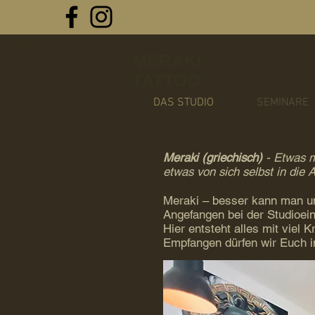
MERAKI
TATTOO
DAS STUDIO
SEMINARE
Meraki (griechisch)
- Etwas m
etwas von sich selbst in die A
Meraki – besser kann man un
Angefangen bei der Studioei
Hier entsteht alles mit viel K
Empfangen dürfen wir Euch 