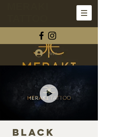
MERAKI
TATTOO
Anmelden
Black